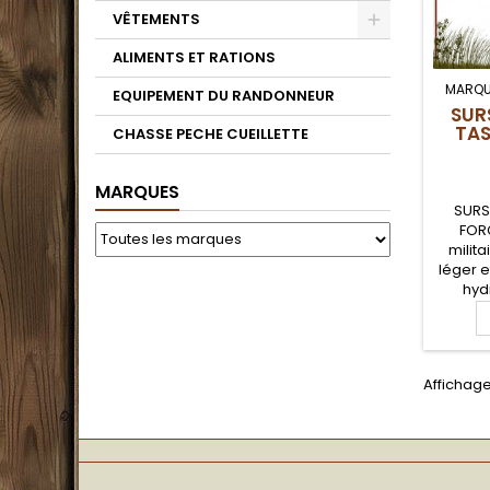
VÊTEMENTS
ALIMENTS ET RATIONS
MARQU
EQUIPEMENT DU RANDONNEUR
SUR
TAS
CHASSE PECHE CUEILLETTE
MARQUES
SURS
FORC
milita
léger e
hyd
rés
épre
condi
Sursa
Affichage 
po
bush
randon