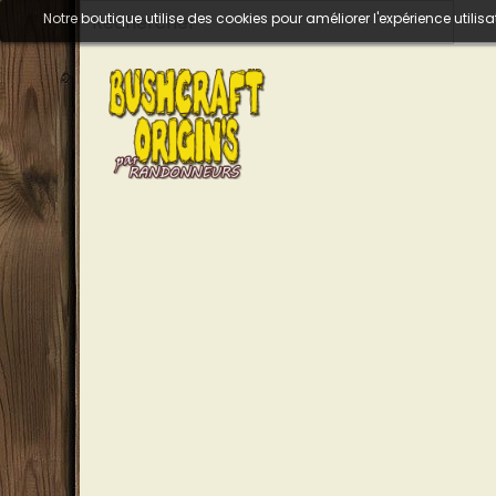
Notre boutique utilise des cookies pour améliorer l'expérience util