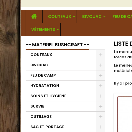
COUTEAUX
BIVOUAC
FEU DE 
VÊTEMENTS
LISTE
-- MATERIEL BUSHCRAFT --
La marqu
COUTEAUX
forces a
BIVOUAC
Le meille
matériel 
FEU DE CAMP
Il y a 1 pr
HYDRATATION
SOINS ET HYGIENE
SURVIE
OUTILLAGE
SAC ET PORTAGE