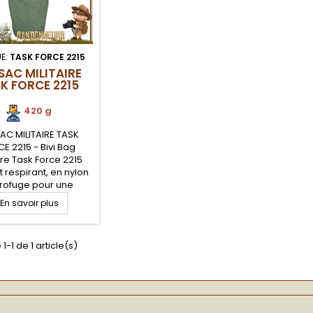
E:
TASK FORCE 2215
SAC MILITAIRE
K FORCE 2215
420 g
AC MILITAIRE TASK
E 2215 - Bivi Bag
ire Task Force 2215
t respirant, en nylon
rofuge pour une
istance à toutes
En savoir plus
uves et en toutes
tions climatiques.
c militaire étanche
1-1 de 1 article(s)
ur vos bivouacs
craft, militaire et
née dans la verte.