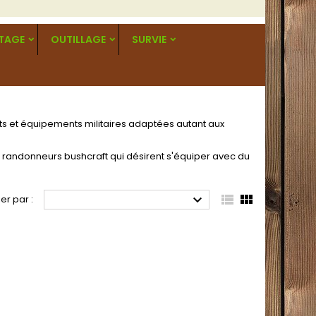
RTAGE
OUTILLAGE
SURVIE
s et équipements militaires adaptées autant aux
es randonneurs bushcraft qui désirent s'équiper avec du



ier par :