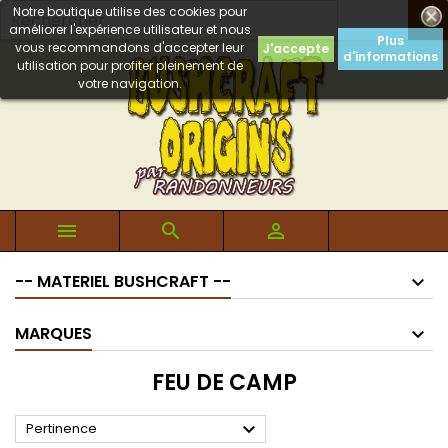
Notre boutique utilise des cookies pour

améliorer l'expérience utilisateur et nous
Plus
vous recommandons d'accepter leur
J'accepte
d'informations
utilisation pour profiter pleinement de
votre navigation.



-- MATERIEL BUSHCRAFT --
MARQUES
FEU DE CAMP

Pertinence