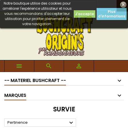
Notre boutique utilise des cookies pour

améliorer l'expérience utilisateur et nous
Plus
vous recommandons d'accepter leur
J'accepte
d'informations
utilisation pour profiter pleinement de
votre navigation.



-- MATERIEL BUSHCRAFT --
MARQUES
SURVIE

Pertinence