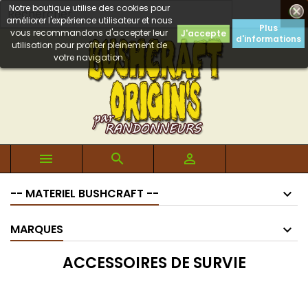
Notre boutique utilise des cookies pour

améliorer l'expérience utilisateur et nous
Plus
vous recommandons d'accepter leur
J'accepte
d'informations
utilisation pour profiter pleinement de
votre navigation.



-- MATERIEL BUSHCRAFT --
MARQUES
ACCESSOIRES DE SURVIE