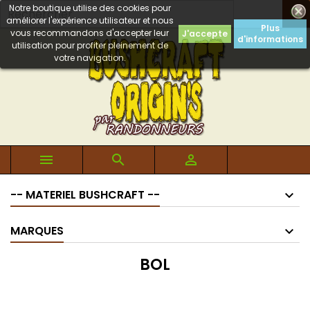
Notre boutique utilise des cookies pour

améliorer l'expérience utilisateur et nous
Plus
vous recommandons d'accepter leur
J'accepte
d'informations
utilisation pour profiter pleinement de
votre navigation.



-- MATERIEL BUSHCRAFT --
MARQUES
BOL