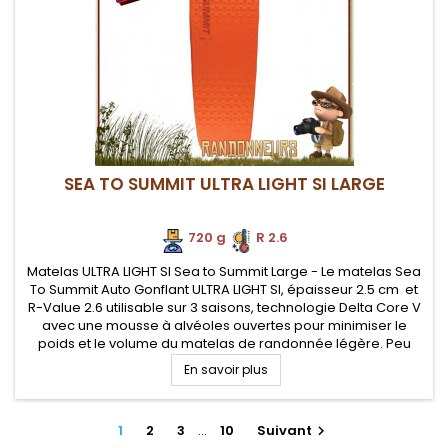
SEA TO SUMMIT ULTRA LIGHT SI LARGE
720 g
.
R 2.6
Matelas ULTRA LIGHT SI Sea to Summit Large - Le matelas Sea
To Summit Auto Gonflant ULTRA LIGHT SI, épaisseur 2.5 cm et
R-Value 2.6 utilisable sur 3 saisons, technologie Delta Core V
avec une mousse à alvéoles ouvertes pour minimiser le
poids et le volume du matelas de randonnée légère. Peu
encombrant pour votre sac à dos et excellent rapport...
En savoir plus
1
2
3
…
10
Suivant
