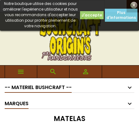
Notre boutique utilise des cookies pour

améliorer l'expérience utilisateur et nous
Plus
vous recommandons d'accepter leur
J'accepte
d'informations
utilisation pour profiter pleinement de
votre navigation.



-- MATERIEL BUSHCRAFT --
MARQUES
MATELAS