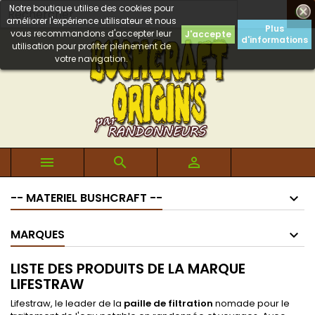
Notre boutique utilise des cookies pour

améliorer l'expérience utilisateur et nous
Plus
vous recommandons d'accepter leur
J'accepte
d'informations
utilisation pour profiter pleinement de
votre navigation.



-- MATERIEL BUSHCRAFT --
MARQUES
LISTE DES PRODUITS DE LA MARQUE
LIFESTRAW
Lifestraw, le leader de la
paille de filtration
nomade pour le