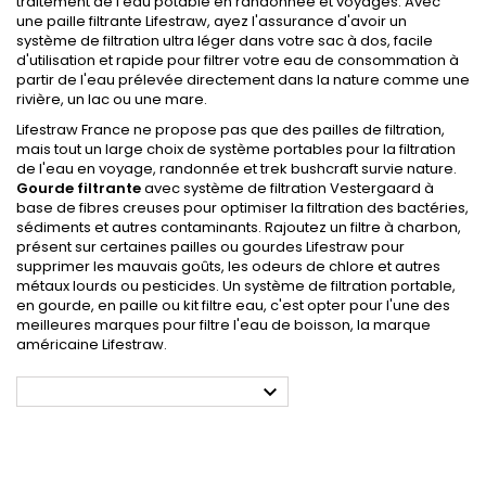
traitement de l'eau potable en randonnée et voyages. Avec
une paille filtrante Lifestraw, ayez l'assurance d'avoir un
système de filtration ultra léger dans votre sac à dos, facile
d'utilisation et rapide pour filtrer votre eau de consommation à
partir de l'eau prélevée directement dans la nature comme une
rivière, un lac ou une mare.
Lifestraw France ne propose pas que des pailles de filtration,
mais tout un large choix de système portables pour la filtration
de l'eau en voyage, randonnée et trek bushcraft survie nature.
Gourde filtrante
avec système de filtration Vestergaard à
base de fibres creuses pour optimiser la filtration des bactéries,
sédiments et autres contaminants. Rajoutez un filtre à charbon,
présent sur certaines pailles ou gourdes Lifestraw pour
supprimer les mauvais goûts, les odeurs de chlore et autres
métaux lourds ou pesticides. Un système de filtration portable,
en gourde, en paille ou kit filtre eau, c'est opter pour l'une des
meilleures marques pour filtre l'eau de boisson, la marque
américaine Lifestraw.
