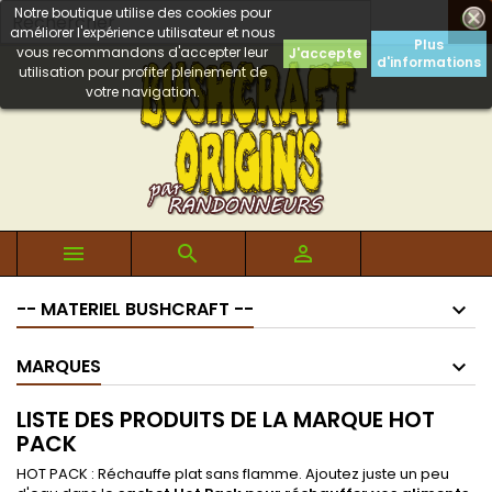
Notre boutique utilise des cookies pour

améliorer l'expérience utilisateur et nous
Plus
vous recommandons d'accepter leur
J'accepte
d'informations
utilisation pour profiter pleinement de
votre navigation.



-- MATERIEL BUSHCRAFT --
MARQUES
LISTE DES PRODUITS DE LA MARQUE HOT
PACK
HOT PACK : Réchauffe plat sans flamme. Ajoutez juste un peu