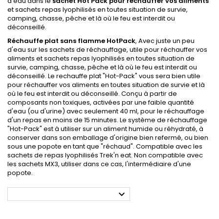
d'eau dans le
sachet Hot Pack pour réchauffer vos aliments
et sachets repas lyophilisés en toutes situation de survie,
camping, chasse, pêche et là où le feu est interdit ou
déconseillé.
Réchauffe plat sans flamme HotPack
, Avec juste un peu
d'eau sur les sachets de réchauffage, utile pour réchauffer vos
aliments et sachets repas lyophilisés en toutes situation de
survie, camping, chasse, pêche et là où le feu est interdit ou
déconseillé. Le rechauffe plat "Hot-Pack" vous sera bien utile
pour réchauffer vos aliments en toutes situation de survie et là
où le feu est interdit ou déconseillé. Conçu à partir de
composants non toxiques, activées par une faible quantité
d'eau (ou d'urine) avec seulement 40 ml, pour le réchauffage
d'un repas en moins de 15 minutes. Le système de réchauffage
"Hot-Pack" est à utiliser sur un aliment humide ou réhydraté, à
conserver dans son emballage d'origine bien refermé, ou bien
sous une popote en tant que "réchaud". Compatible avec les
sachets de repas lyophilisés Trek'n eat. Non compatible avec
les sachets MX3, utiliser dans ce cas, l'intermédiaire d'une
popote.
