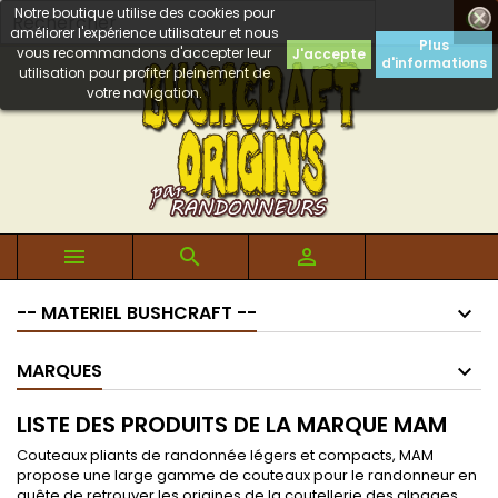
Notre boutique utilise des cookies pour

améliorer l'expérience utilisateur et nous
Plus
vous recommandons d'accepter leur
J'accepte
d'informations
utilisation pour profiter pleinement de
votre navigation.



-- MATERIEL BUSHCRAFT --
MARQUES
LISTE DES PRODUITS DE LA MARQUE MAM
Couteaux pliants de randonnée légers et compacts, MAM
propose une large gamme de couteaux pour le randonneur en
quête de retrouver les origines de la coutellerie des alpages.