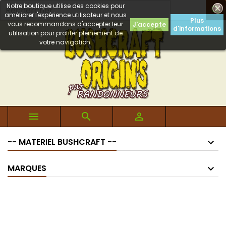
Notre boutique utilise des cookies pour

améliorer l'expérience utilisateur et nous
Plus
vous recommandons d'accepter leur
J'accepte
d'informations
utilisation pour profiter pleinement de
votre navigation.



-- MATERIEL BUSHCRAFT --
MARQUES