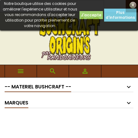
Notre boutique utilise des cookies pour

améliorer l'expérience utilisateur et nous
Plus
vous recommandons d'accepter leur
J'accepte
d'informations
utilisation pour profiter pleinement de
votre navigation.



-- MATERIEL BUSHCRAFT --
MARQUES