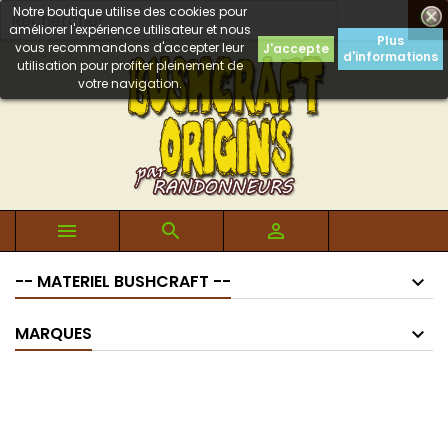
Notre boutique utilise des cookies pour

améliorer l'expérience utilisateur et nous
Plus
vous recommandons d'accepter leur
J'accepte
d'informations
utilisation pour profiter pleinement de
votre navigation.



-- MATERIEL BUSHCRAFT --
MARQUES