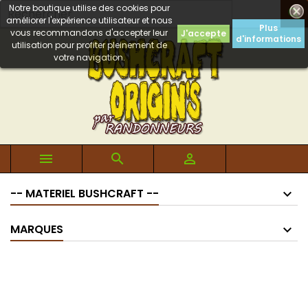
Notre boutique utilise des cookies pour

améliorer l'expérience utilisateur et nous
Plus
vous recommandons d'accepter leur
J'accepte
d'informations
utilisation pour profiter pleinement de
votre navigation.



-- MATERIEL BUSHCRAFT --
MARQUES