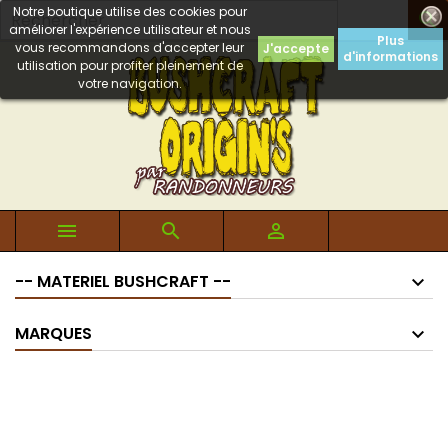
Notre boutique utilise des cookies pour

améliorer l'expérience utilisateur et nous
Plus
vous recommandons d'accepter leur
J'accepte
d'informations
utilisation pour profiter pleinement de
votre navigation.



-- MATERIEL BUSHCRAFT --
MARQUES