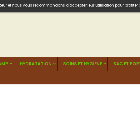
isateur et nous vous recommandons d'accepter leur utilisation pour profiter
CAMP
HYDRATATION
SOINS ET HYGIENE
SAC ET PO