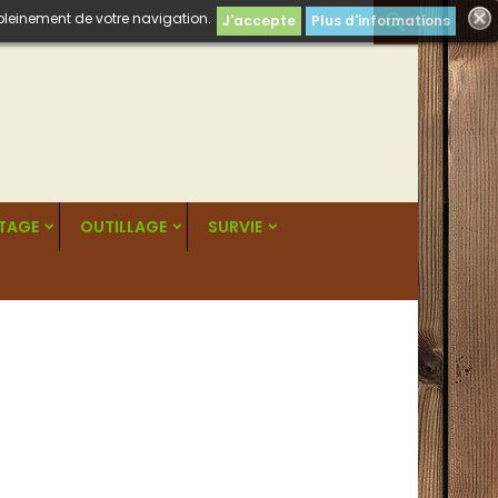
 pleinement de votre navigation.

J'accepte
Plus d'informations
RTAGE
OUTILLAGE
SURVIE