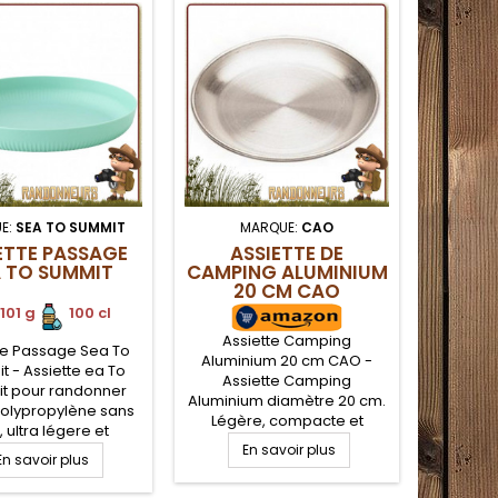
E:
SEA TO SUMMIT
MARQUE:
CAO
MAR
ETTE PASSAGE
ASSIETTE DE
ASSIET
A TO SUMMIT
CAMPING ALUMINIUM
20 CM CAO
101 g
.
100 cl
Assiette Camping
Assi
te Passage Sea To
Aluminium 20 cm CAO -
TATONKA
 - Assiette ea To
Assiette Camping
acier
t pour randonner
Aluminium diamètre 20 cm.
Tatonka 
Polypropylène sans
Légère, compacte et
Durable,
 ultra légere et
robuste, cette assiette pour
camping 
assable, pour le
En savoir plus
E
En savoir plus
la randonnée légère
saura as
ng, le trek et la
trouvera facilement sa
da
donnée légère.