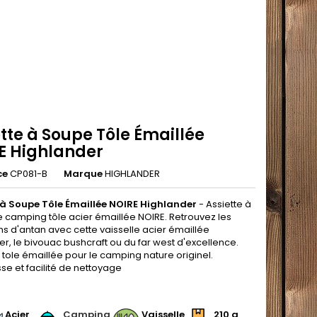
tte à Soupe Tôle Émaillée
E Highlander
ce
CP081-B
Marque
HIGHLANDER
 à Soupe Tôle Émaillée NOIRE Highlander
- Assiette à
 camping tôle acier émaillée NOIRE. Retrouvez les
ns d'antan avec cette vaisselle acier émaillée
r, le bivouac bushcraft ou du far west d'excellence.
 tole émaillée pour le camping nature originel.
se et facilité de nettoyage
.
Acier
Camping
Vaisselle
210 g