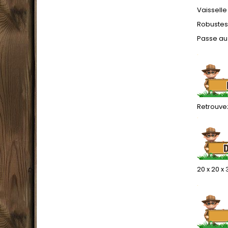
Vaisselle
Robustess
Passe au 
.
Retrouvez
.
20 x 20 x
.