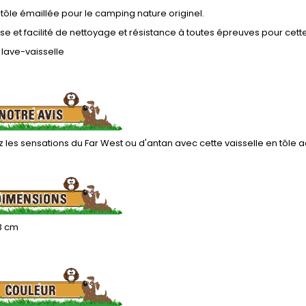
 tôle émaillée pour le camping nature originel.
e et facilité de nettoyage et résistance à toutes épreuves pour cett
lave-vaisselle
 les sensations du Far West ou d'antan avec cette vaisselle en tôle a
 3 cm