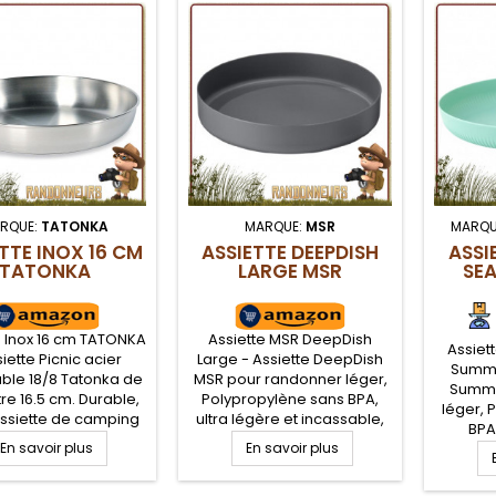
maintenir groupés
RQUE:
TATONKA
MARQUE:
MSR
MARQU
TTE INOX 16 CM
ASSIETTE DEEPDISH
ASSI
TATONKA
LARGE MSR
SE
e Inox 16 cm TATONKA
Assiette MSR DeepDish
Assiet
siette Picnic acier
Large - Assiette DeepDish
Summit
ble 18/8 Tatonka de
MSR pour randonner léger,
Summi
re 16.5 cm. Durable,
Polypropylène sans BPA,
léger, 
assiette de camping
ultra légère et incassable,
BPA,
mp bushcraft saura
pour le camping, le trek et
En savoir plus
En savoir plus
inc
r sa longévité dans
la randonnée légère.
campi
 vous campements
Résistante aux odeurs et
ran