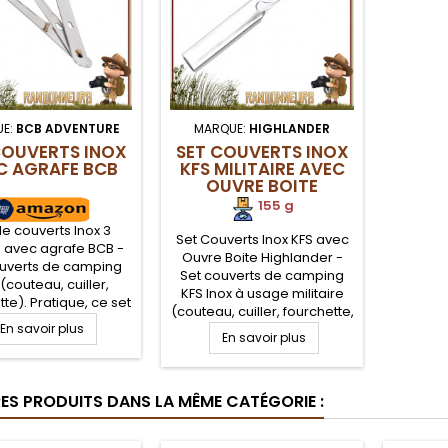
E:
BCB ADVENTURE
MARQUE:
HIGHLANDER
COUVERTS INOX
SET COUVERTS INOX
C AGRAFE BCB
KFS MILITAIRE AVEC
OUVRE BOITE
HIGHLANDER
155 g
de couverts Inox 3
Set Couverts Inox KFS avec
 avec agrafe BCB -
Ouvre Boite Highlander -
ouverts de camping
Set couverts de camping
 (couteau, cuiller,
KFS Inox à usage militaire
te). Pratique, ce set
(couteau, cuiller, fourchette,
ouverts en acier
En savoir plus
ouvre boite, décapsuleur).
xydable sera très
En savoir plus
Pratique, en acier
 et adapté à tous les
inoxydable sera très
ns. Les élements se
robuste et adapté à tous les
nt entre eux par une
RES PRODUITS DANS LA MÊME CATÉGORIE :
terrains. Les élements se
, permettant de les
range dans le manche de
nir groupés pendant
l'ouvre boite, pour les
le transport