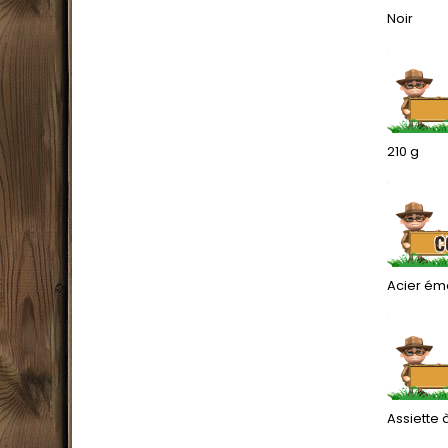
Noir
.
210 g
.
Acier éma
.
Assiette 
.