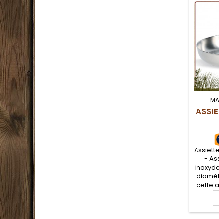
MA
ASSIE
Assiett
- As
inoxyda
diamèt
cette 
et ca
assure
tous