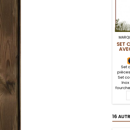
MARQU
SET 
AVE
Set 
pièces
Set c
Inox
fourchet
de c
ino
robuste
terrai
clipse
16 AUT
agrafe
mainte