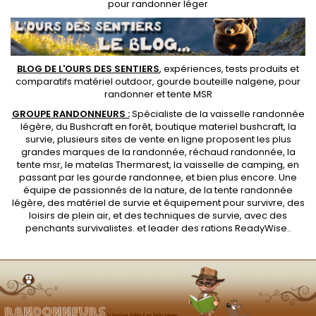
pour randonner léger
BLOG DE L'OURS DES SENTIERS
, expériences, tests produits et
comparatifs matériel outdoor
,
gourde bouteille nalgene
, pour
randonner et
tente MSR
GROUPE RANDONNEURS :
Spécialiste de la
vaisselle randonnée
légère
, du Bushcraft en forêt,
boutique materiel bushcraft
, la
survie, plusieurs sites de vente en ligne proposent les plus
grandes marques de la randonnée,
réchaud randonnée
, la
tente msr
, le matelas Thermarest, la
vaisselle de camping
, en
passant par les
gourde randonnee
, et bien plus encore. Une
équipe de passionnés de la nature, de la
tente randonnée
légère
, des
matériel de survie et équipement pour survivre
, des
loisirs de plein air, et des techniques de survie, avec des
penchants
survivalistes
. et leader des
rations ReadyWise
..