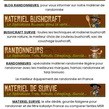
BLOG RANDONNEURS
, pour vous informer sur notre
matériel de
randonnée
BUSHCRAFT SURVIE
:
toutes les techniques et
materiel
bushcraft
survie nature
, le meilleur choix de
couteau bushcraft
,
sac de
couchage bushcraft
,
RANDONNEUR
S
:
spécialiste matériel randonnée légère
pour
randonner avec les meilleures marques,
hamac randonnee
et
tarp bivouac
.
Le
meilleur équipement de randonnée
en France
MATERIEL SURVIE
, le site dédié,
gourde Nalgene pour
randonner
et de
filtre katadyn France
ou
comparer tentes MSR