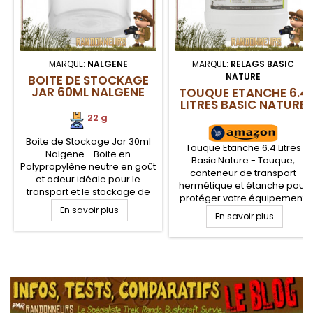
MARQUE:
NALGENE
MARQUE:
RELAGS BASIC
NATURE
BOITE DE STOCKAGE
JAR 60ML NALGENE
TOUQUE ETANCHE 6.4
LITRES BASIC NATURE
22 g
Boite de Stockage Jar 30ml
Touque Etanche 6.4 Litres
Nalgene - Boite en
Basic Nature - Touque,
Polypropylène neutre en goût
conteneur de transport
et odeur idéale pour le
hermétique et étanche pour
transport et le stockage de
protéger votre équipement,
vos aliments, produits
En savoir plus
aliments et autres de l'eau et
cosmétiques et divers
En savoir plus
de la poussière. De qualité
accessoires que vous
alimentaire, la touque est
désirez en parallèle protéger
résistante aux chocs et
des éléments extérieurs tels
possède un couvercle dont
.
que l'eau et la poussière.
la saisie est facile. Pratique
Conteneur alimentaire
en excursions en canoé ou
pratique au camping, survie
kayak, loisirs marines et
et voyage.
voyages 4x4...