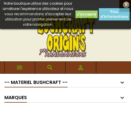
Notre boutique utilise des cookies pour

améliorer l'expérience utilisateur et nous
Plus
vous recommandons d'accepter leur
J'accepte
d'informations
utilisation pour profiter pleinement de
votre navigation.



-- MATERIEL BUSHCRAFT --
MARQUES