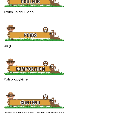
Translucide, Blanc
.
38 g
.
Polypropylène
.