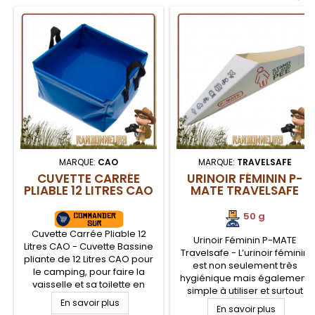
MARQUE:
CAO
MARQUE:
TRAVELSAFE
CUVETTE CARRÉE
URINOIR FÉMININ P-
PLIABLE 12 LITRES CAO
MATE TRAVELSAFE
50 g
Cuvette Carrée Pliable 12
Urinoir Féminin P-MATE
Litres CAO - Cuvette Bassine
Travelsafe - L’urinoir féminin
pliante de 12 Litres CAO pour
est non seulement très
le camping, pour faire la
hygiénique mais également
vaisselle et sa toilette en
simple à utiliser et surtout
plein air. Bassine Cuvette
En savoir plus
très discret. Pratique pour les
pliante en plastique
En savoir plus