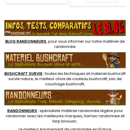
voyages, la randonnée et
résistante avec deux
toutes activités de plein air.
poignées renforcées pour le
Kit de 5 unités à usage unique
transport. Robuste et
.
et jetables. Permet aux
Compacte, cette bassine se
femmes d'uriner debout
range très facilement
BLOG RANDONNEURS
, pour vous informer sur notre
matériel de
randonnée
BUSHCRAFT SURVIE
:
toutes les techniques et
materiel
bushcraft
survie nature
, le meilleur choix de
couteau bushcraft
,
sac de
couchage bushcraft
,
RANDONNEUR
S
:
spécialiste matériel randonnée légère
pour
randonner avec les meilleures marques,
hamac randonnee
et
tarp bivouac
.
Le
meilleur équipement de randonnée
en France