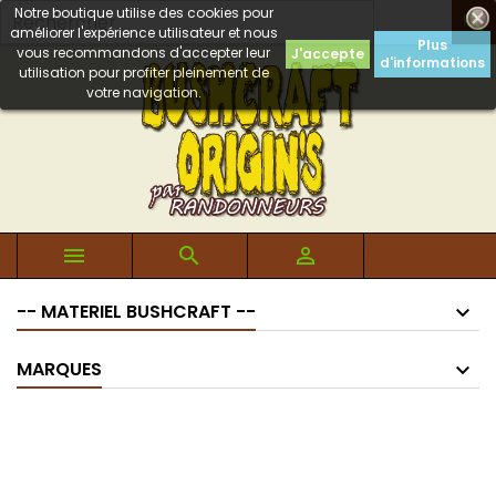
Notre boutique utilise des cookies pour

améliorer l'expérience utilisateur et nous
Plus
vous recommandons d'accepter leur
J'accepte
d'informations
utilisation pour profiter pleinement de
votre navigation.



-- MATERIEL BUSHCRAFT --
MARQUES