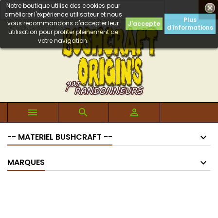
Notre boutique utilise des cookies pour

améliorer l'expérience utilisateur et nous
Plus
vous recommandons d'accepter leur
J'accepte
d'informations
utilisation pour profiter pleinement de
votre navigation.



-- MATERIEL BUSHCRAFT --
MARQUES