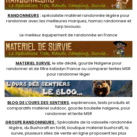
RANDONNEUR
S
:
spécialiste matériel randonnée légère
pour
randonner avec les meilleures marques,
hamac randonnee
et
tarp bivouac
.
Le
meilleur équipement de randonnée
en France
MATERIEL SURVIE
, le site dédié,
gourde Nalgene pour
randonner
et de
filtre katadyn France
ou
comparer tentes MSR
pour randonner léger
BLOG DE L'OURS DES SENTIERS
, expériences, tests produits et
comparatifs matériel outdoor
,
gourde bouteille nalgene
, pour
randonner et
tente MSR
GROUPE RANDONNEURS :
Spécialiste de la
vaisselle randonnée
légère
, du Bushcraft en forêt,
boutique materiel bushcraft
, la
survie, plusieurs sites de vente en ligne proposent les plus