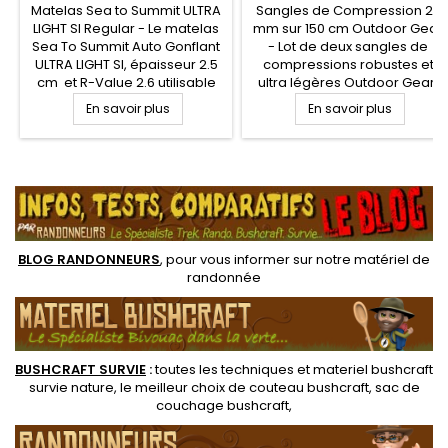
Matelas Sea to Summit ULTRA
Sangles de Compression 20
LIGHT SI Regular - Le matelas
mm sur 150 cm Outdoor Gear
Sea To Summit Auto Gonflant
- Lot de deux sangles de
ULTRA LIGHT SI, épaisseur 2.5
compressions robustes et
cm et R-Value 2.6 utilisable
ultra légères Outdoor Gear.
sur 3 saisons, technologie
Sangles compactes de 20
En savoir plus
En savoir plus
Delta Core V avec une
mm de largeur et 1.5 mètres
mousse à alvéoles ouvertes
de longueur. Très rapide de
pour minimiser le poids et le
mise en œuvre, les sangles
.
volume du matelas de
Outdoor Gear permettent de
randonnée légère. Peu
fixer et compresser votre
encombrant pour votre sac à
matériel de randonnée et
dos et excellent rapport...
autres équipements (sac de
couchage,...
BLOG RANDONNEURS
, pour vous informer sur notre
matériel de
randonnée
BUSHCRAFT SURVIE
:
toutes les techniques et
materiel
bushcraft
survie nature
, le meilleur choix de
couteau bushcraft
,
sac de
couchage bushcraft
,