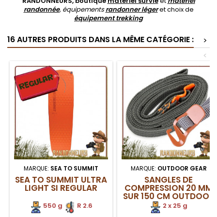
RANDONNEURS, boutique
matériel survie
et
matériel
randonnée
, équipements
randonner léger
et choix de
équipement trekking
16 AUTRES PRODUITS DANS LA MÊME CATÉGORIE :
>
<
MARQUE:
SEA TO SUMMIT
MARQUE:
OUTDOOR GEAR
SEA TO SUMMIT ULTRA
SANGLES DE
LIGHT SI REGULAR
COMPRESSION 20 MM
SUR 150 CM OUTDOOR
GEAR
550 g
.
R 2.6
2 x 25 g